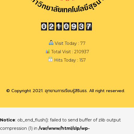
Visit Today : 77
Total Visit : 210937
Hits Today : 157
© Copyright 2021. อุทยานการเรียนรู้สิรินธร. All right reserved.
Notice
: ob_end_flush(): failed to send buffer of zlib output
compression (1) in
/var/www/html/slp/wp-